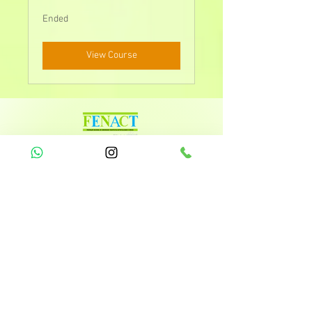
Ended
View Course
R. Simplício Mendes, 1698 - Bairro Vermelha -
Centro (Sul), Teresina - PI,
64018-510
POLITICAS DO SITE E DOS CURSOS:
CONDIÇÕES GERAIS OU NOSSA POLÍTICA
COMERCIAL;
POLÍTICA DE CURSOS, CANCELAMENTO,
REEMBOLSO E TROCA
;
POLÍTICA DE PRIVACIDADE
;
ANTIPIRATARIA
.
CNPJ:
14.159.228
/0001-33