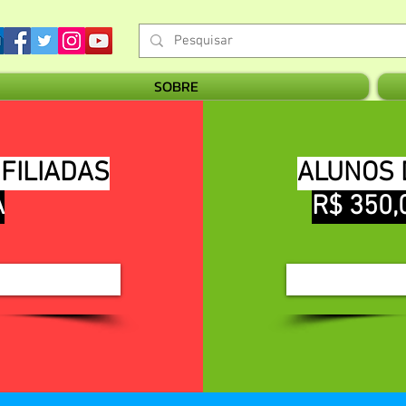
SOBRE
 FILIADAS
ALUNOS D
A
R$ 350