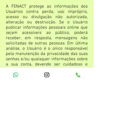
A FENACT protege as informações dos
Usuários contra perda, uso impróprio,
acesso ou divulgação não autorizada,
alteração ou destruição. Se o Usuário
publicar informações pessoais online que
sejam acessíveis ao público, poderá
receber, em resposta, mensagens não
solicitadas de outras pessoas. Em última
análise, o Usuário é o único responsável
pela manutenção da privacidade das suas
senhas e/ou quaisquer informações sobre
a sua conta, devendo ser cuidadoso e
responsável sempre que estiver online.
DIREITO DE ALTERAÇÕES
NESTA POLÍTICA DE
PRIVACIDADE
A FENACT reserva-se o direito de alterar,
sem prévio aviso, esta Política de
Privacidade.