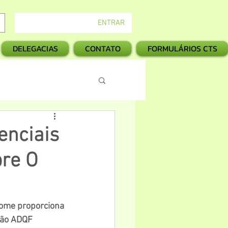
ENTRAR
DELEGACIAS
CONTATO
FORMULÁRIOS CTS
enciais
re O
Fome proporciona 
ição ADQF