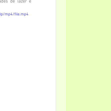
des de lazer e 
0p/mp4/file.mp4