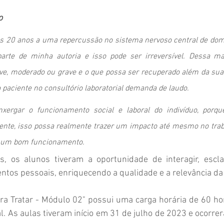
o
os 20 anos a uma repercussão no sistema nervoso central de domí
arte de minha autoria e isso pode ser irreversível. Dessa mane
eve, moderado ou grave e o que possa ser recuperado além da sua 
 paciente no consultório laboratorial demanda de laudo.
xergar o funcionamento social e laboral do indivíduo, porqu
nte, isso possa realmente trazer um impacto até mesmo no traba
er um bom funcionamento.
s, os alunos tiveram a oportunidade de interagir, escla
tos pessoais, enriquecendo a qualidade e a relevância da
a Tratar - Módulo 02" possui uma carga horária de 60 hor
. As aulas tiveram início em 31 de julho de 2023 e ocorrer