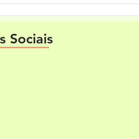
pecun
Execu
Piauí Será Sede do 11º
publi
Congresso Internacional
Edita
FREEMIND 2026
 Sociais