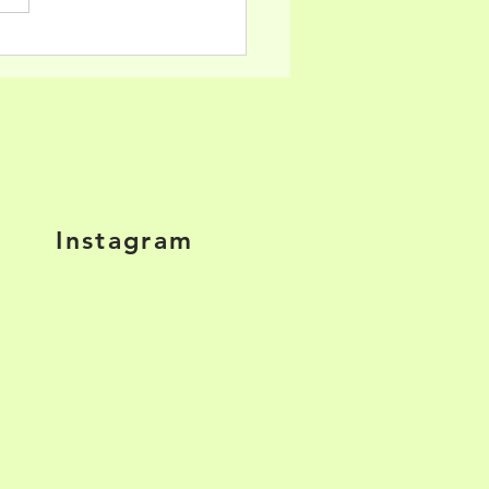
iárias em Teresina A Vara de
ções Penais de Teresina
cou decisão referente ao
l nº 1/202
Instagram