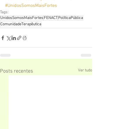
#UnidosSomosMaisFortes
Tags:
UnidosSomosMaisFortes
FENACT
PolíticaPública
ComunidadeTerapêutica
Ver tudo
Posts recentes