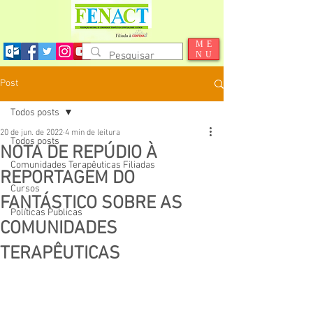
ME
NU
Post
Todos posts
20 de jun. de 2022
4 min de leitura
Todos posts
NOTA DE REPÚDIO À
Comunidades Terapêuticas Filiadas
REPORTAGEM DO
Cursos
FANTÁSTICO SOBRE AS
Políticas Publicas
COMUNIDADES
TERAPÊUTICAS