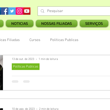
NOTICIAS
NOSSAS FILIADAS
SERVIÇOS
cas Filiadas
Cursos
Políticas Publicas
13 de out. de 2023
1 min de leitura
Políticas Publicas
FENACT e instituições filiadas discutem Eleição do CEPD e
Eleição do CEPD e edital do governo federal são os temas abordados
e representantes das comunidades...
10 de ago. de 2023
2 min de leitura