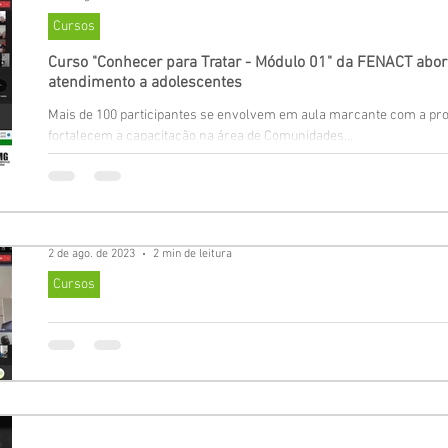
Cursos
Curso "Conhecer para Tratar - Módulo 01" da FENACT abor
atendimento a adolescentes
Mais de 100 participantes se envolvem em aula marcante com a pro
fortalecem a capacitação na área de Comunidades...
2 de ago. de 2023
2 min de leitura
Cursos
Curso "Conhecer para Tratar - Módulo 01" continua com s
participantes
Os participantes do aguardado curso "Conhecer para Tratar - Módul
Comunidades Terapêuticas Espiritualidade...