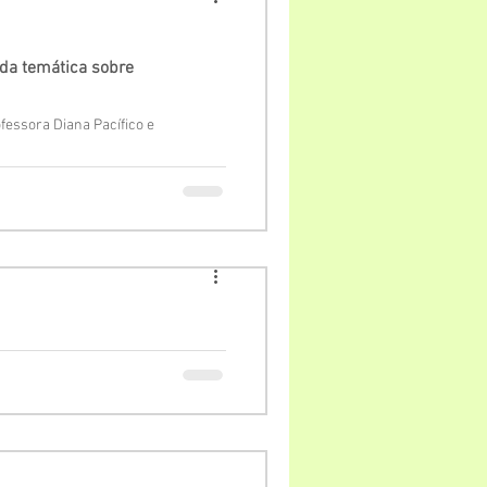
da temática sobre
fessora Diana Pacífico e
ucesso e recebe mais de 100
o 01" da Federação Nacional de